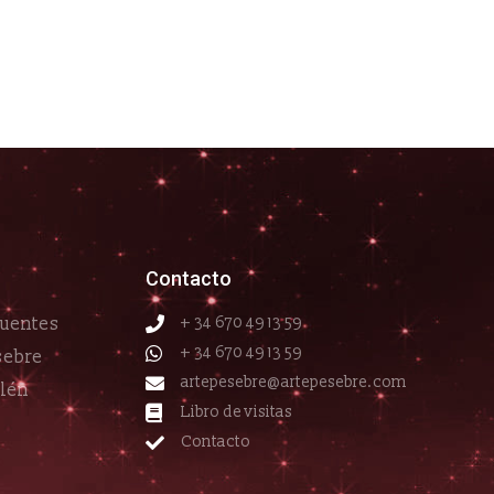
Contacto
cuentes
+ 34 670 49 13 59
+ 34 670 49 13 59
sebre
artepesebre@artepesebre.com
elén
Libro de visitas
Contacto