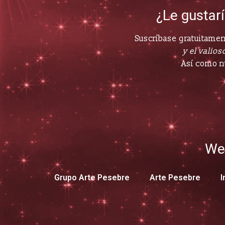
¿Le gustar
Suscríbase gratuitament
y el valioso
Así como n
We
Grupo Arte Pesebre
Arte Pesebre
I