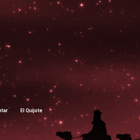
ntar
El Quijote