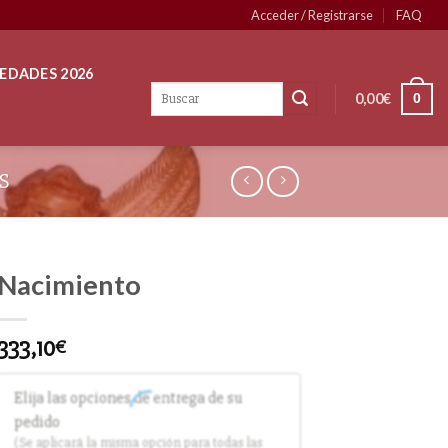
Acceder / Registrarse
FAQ
EDADES 2026
0,00
€
0
S
Nacimiento
333,10
€
Elija las opciones de entrega de su
pedido
(Se aplicará la misma opción para todas las