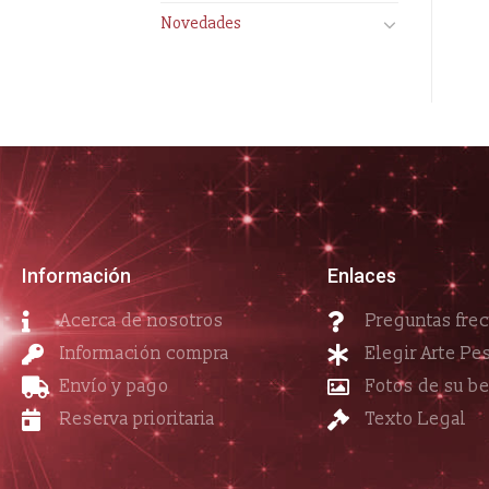
Novedades
Información
Enlaces
Acerca de nosotros
Preguntas fre
Información compra
Elegir Arte Pe
Envío y pago
Fotos de su b
Reserva prioritaria
Texto Legal