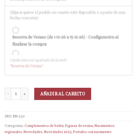
(Elija si quiere el pedido en cuanto esté disponible o a partir de una
fecha concreta)
Reserva de Verano (de 1-10-26 a 15-12-26) - Configuración al
finalizar la compra
Condiciones en apartado de la web:
Entrega en cuanto el pedido esté disponible (sin descuento)
"Reserva
de Verano
"
AÑADIR AL CARRITO
SKU:
BN-330
Categorías:
Complementos de belén
,
Figuras de resina
,
Nacimientos
regionales
,
Novedades
,
Novedades 2023
,
Portales con nacimiento