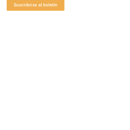
Suscribirse al boletín
bs Grupo Arte Pesebre
maginería Religiosa
Disfraz Infantil
Figuras para pi
Tienda en Amazon