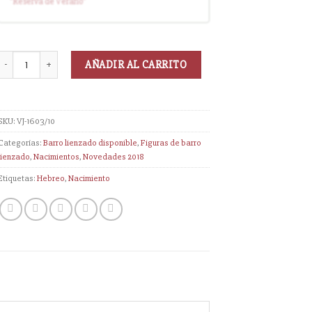
"Reserva
de Verano
"
disponible (sin descuento)
AÑADIR AL CARRITO
SKU:
VJ-1603/10
Categorías:
Barro lienzado disponible
,
Figuras de barro
lienzado
,
Nacimientos
,
Novedades 2018
Etiquetas:
Hebreo
,
Nacimiento