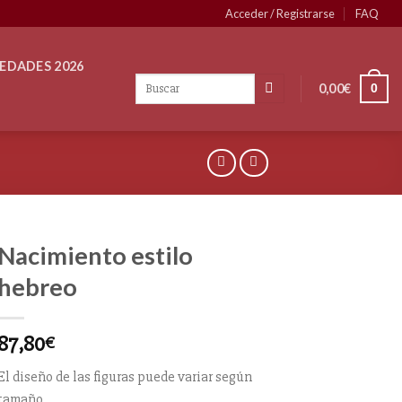
Acceder / Registrarse
FAQ
EDADES 2026
0,00
€
0
Nacimiento estilo
hebreo
87,80
€
El diseño de las figuras puede variar según
tamaño