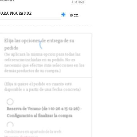
LIMPIAR
PARA FIGURAS DE
10 cm
Elija las opciones de entrega de su
pedido
(Se aplicará la misma opción para todas las
referencias incluidas en su pedido. No es
necesario que efectúe más selecciones en los
demás productos de su compra.)
(Elija si quiere el pedido en cuanto esté
disponible o a partir de una fecha concreta)
Reserva de Verano (de 1-10-26 a 15-12-26) -
Configuración al finalizar la compra
Condiciones en apartado de la web:
Entrega en cuanto el pedido esté