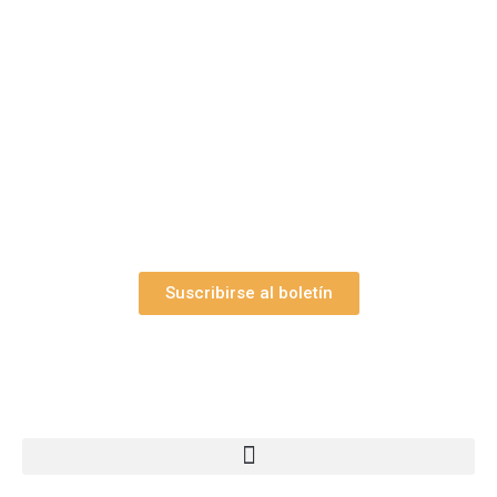
belenes?
Suscríbase gratuitamente a “Arte Pesebre” y recibirá
los 27 boletines editados
y el valioso artículo: “
Claves para construir su
belén”.
Así como nuestras novedades, ofertas y
promociones.
Suscribirse al boletín
Webs Grupo Arte Pesebre