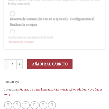
fecha concreta)
Reserva de Verano (de 1-10-26 a 15-12-26) - Configuración al
finalizar la compra
Condiciones en apartado de la web:
Entrega en cuanto el pedido esté disponible (sin descuento)
"Reserva
de Verano
"
AÑADIR AL CARRITO
SKU:
AB-752
Categorías:
Figuras de barro lienzado
,
Niñas y niños
,
Novedades
,
Novedades
2023