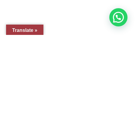
© 2005-2026 Arte Pesebre Valencia (España)
Translate »
GRUPO ARTE PESEBRE
ARTE PESEBRE
IMAGINERÍA RELIGIOSA
DISFRAZ INFANTIL
FIGURAS PARA PINTAR
EL QUIJOTE
TIENDA EN AMAZON