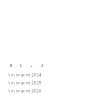
Contacto
+ 34 670 49 13 59
+ 34 670 49 13 59
artepesebre@artepesebre.com
Libro de visitas
Contacto
Síguenos
Novedades 2024
Novedades 2025
Novedades 2026
¿Le gustaría aprender a elaborar