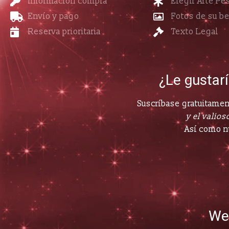
Información compra
Elegir Arte Pe
Envío y pago
Fotos de su b
Reserva prioritaria
Texto Legal
¿Le gustar
Suscríbase gratuitament
y el valioso
Así como n
We