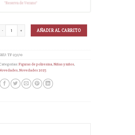
"Reserva
de Verano
"
disponible (sin descuento)
AÑADIR AL CARRITO
SKU:
TF-231/10
Categorías:
Figuras de poliresina
,
Niñas y niños
,
Novedades
,
Novedades 2025