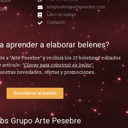
sebre
artepesebre@artepesebre.com
elén
Libro de visitas
Contacto
ía aprender a elaborar belenes?
e a “Arte Pesebre” y recibirá los 27 boletines editados
 artículo: “
Claves para construir su belén”.
uestras novedades, ofertas y promociones.
Suscribirse al boletín
bs Grupo Arte Pesebre