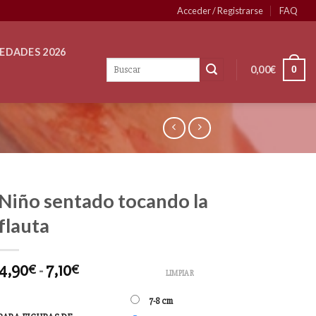
Acceder / Registrarse
FAQ
EDADES 2026
0,00
€
0
Niño sentado tocando la
flauta
4,90
-
7,10
€
€
LIMPIAR
7-8 cm