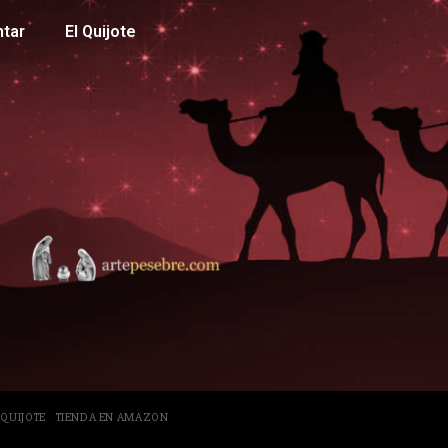
ntar
El Quijote
 QUIJOTE
TIENDA EN AMAZON