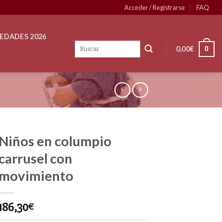
Acceder / Registrarse
FAQ
EDADES 2026
0,00
€
0
Niños en columpio
carrusel con
movimiento
186,30
€