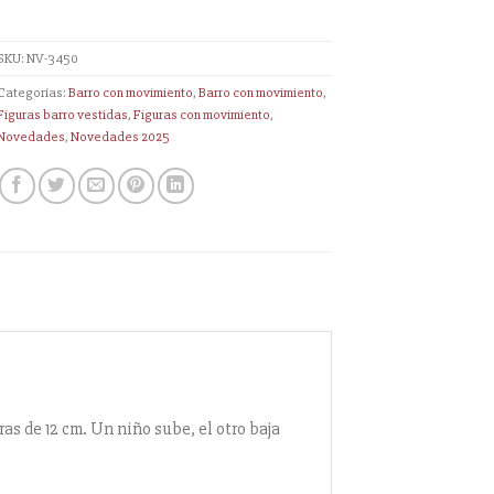
SKU:
NV-3450
Categorías:
Barro con movimiento
,
Barro con movimiento
,
Figuras barro vestidas
,
Figuras con movimiento
,
Novedades
,
Novedades 2025
s de 12 cm. Un niño sube, el otro baja