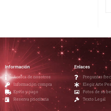
Información
Enlaces
Acerca de nosotros
Preguntas fre
Información compra
Elegir Arte Pe
Envío y pago
Fotos de su b
Reserva prioritaria
Texto Legal