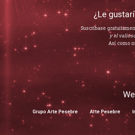
¿Le gustar
Suscríbase gratuitament
y el valioso
Así como n
We
Grupo Arte Pesebre
Arte Pesebre
I