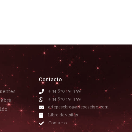
Contacto
cuentes
+ 34 670 49 13 59
+ 34 670 49 13 59
sebre
artepesebre@artepesebre.com
elén
Libro de visitas
Contacto