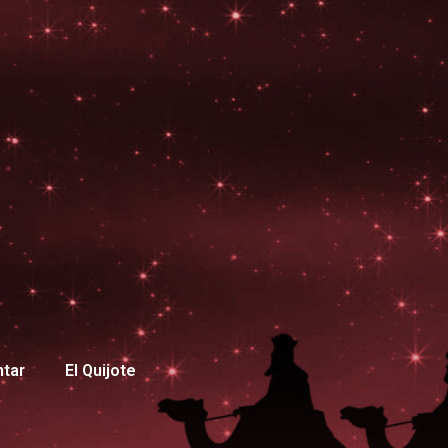
ntar
El Quijote