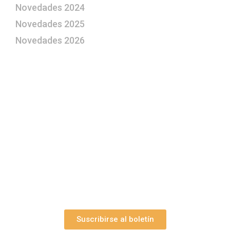
Novedades 2024
Novedades 2025
Novedades 2026
¿Le gustaría aprender a elaborar
belenes?
Suscríbase gratuitamente a “Arte Pesebre” y recibirá
los 27 boletines editados
y el valioso artículo: “
Claves para construir su
belén”.
Así como nuestras novedades, ofertas y
promociones.
Suscribirse al boletín