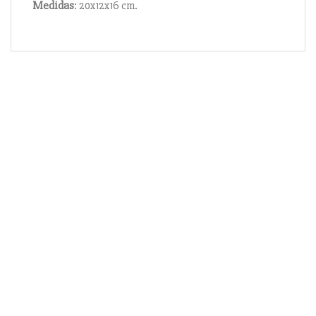
Medidas
: 20x12x16 cm.
Información
Acerca de nosotros
Información compra
Envío y pago
Reserva prioritaria
Enlaces