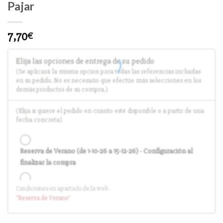
Pajar
7,70
€
Elija las opciones de entrega de su pedido
(Se aplicará la misma opción para todas las referencias incluidas
en su pedido. No es necesario que efectúe más selecciones en los
demás productos de su compra.)
(Elija si quiere el pedido en cuanto esté disponible o a partir de una
fecha concreta)
Reserva de Verano (de 1-10-26 a 15-12-26) - Configuración al
finalizar la compra
Condiciones en apartado de la web:
Entrega en cuanto el pedido esté disponible (sin descuento)
"Reserva
de Verano
"