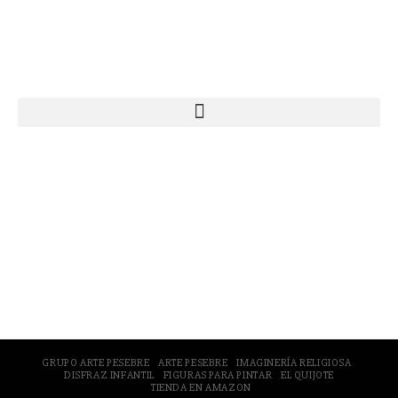
Webs Grupo Arte Pesebre
© 2005-2026 Arte Pesebre Valencia (España)
GRUPO ARTE PESEBRE
ARTE PESEBRE
IMAGINERÍA RELIGIOSA
DISFRAZ INFANTIL
FIGURAS PARA PINTAR
EL QUIJOTE
TIENDA EN AMAZON