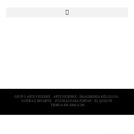
© 2005-2026 Arte Pesebre Valencia (España)
GRUPO ARTE PESEBRE
ARTE PESEBRE
IMAGINERÍA RELIGIOSA
DISFRAZ INFANTIL
FIGURAS PARA PINTAR
EL QUIJOTE
TIENDA EN AMAZON