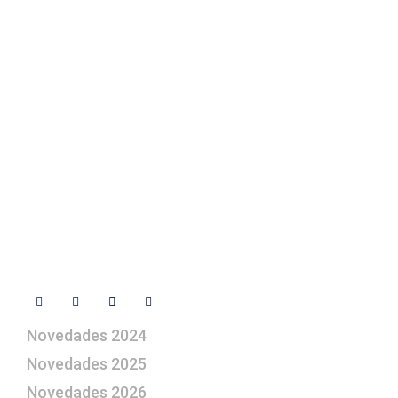
Texto Legal
Contacto
+ 34 670 49 13 59
+ 34 670 49 13 59
artepesebre@artepesebre.com
Libro de visitas
Contacto
Síguenos
Novedades 2024
Novedades 2025
Novedades 2026