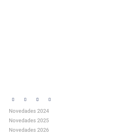
Texto Legal
Contacto
+ 34 670 49 13 59
+ 34 670 49 13 59
artepesebre@artepesebre.com
Libro de visitas
Contacto
Síguenos
Novedades 2024
Novedades 2025
Novedades 2026