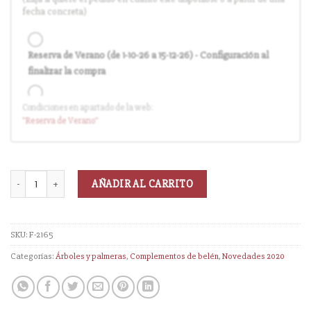
fecha concreta)
Reserva de Verano (de 1-10-26 a 15-12-26) - Configuración al
finalizar la compra
Condiciones en apartado de la web:
Entrega en cuanto el pedido esté disponible (sin descuento)
"Reserva
de Verano
"
AÑADIR AL CARRITO
SKU:
F-2165
Categorías:
Árboles y palmeras
,
Complementos de belén
,
Novedades 2020