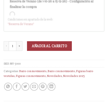
Reserva de Verano (de 1-10-26 a 15-12-26) - Configuración al
finalizar la compra
Condiciones en apartado de la web:
Entrega en cuanto el pedido esté disponible (sin descuento)
"Reserva
de Verano
"
AÑADIR AL CARRITO
SKU:
NV-3100
Categorías:
Barro con movimiento
,
Barro con movimiento
,
Figuras barro
vestidas
,
Figuras con movimiento
,
Novedades
,
Novedades 2025