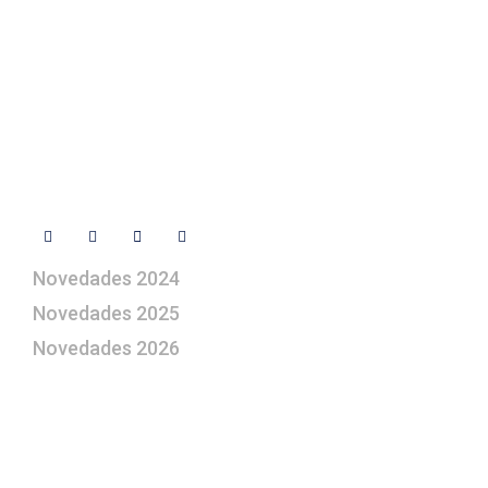
+ 34 670 49 13 59
+ 34 670 49 13 59
artepesebre@artepesebre.com
Libro de visitas
Contacto
Síguenos
Novedades 2024
Novedades 2025
Novedades 2026
¿Le gustaría aprender a elaborar
belenes?