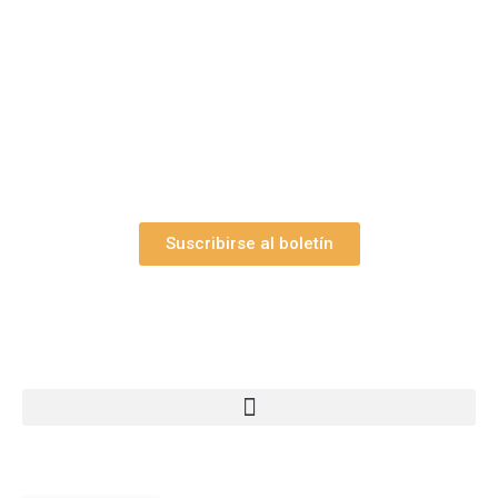
Suscríbase gratuitamente a “Arte Pesebre” y recibirá
los 27 boletines editados
y el valioso artículo: “
Claves para construir su
belén”.
Así como nuestras novedades, ofertas y
promociones.
Suscribirse al boletín
Webs Grupo Arte Pesebre