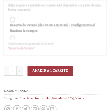
(Elija si quiere el pedido en cuanto esté disponible o a partir de una
fecha concreta)
Reserva de Verano (de 1-10-26 a 15-12-26) - Configuración al
finalizar la compra
Condiciones en apartado de la web:
Entrega en cuanto el pedido esté disponible (sin descuento)
"Reserva
de Verano
"
AÑADIR AL CARRITO
SKU:
BL-751/MURO
Categorías:
Complementos de belén
,
Novedades 2019
,
Varios