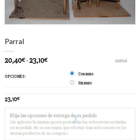
Parral
20,40
-
23,10
€
€
LIMPIAR
Con muro
OPCIONES:
Sin muro
23,10
€
Elija las opciones de entrega de su pedido
(Se aplicará la misma opción para todas las referencias incluidas
en su pedido. No es necesario que efectúe más selecciones en los
demás productos de su compra.)