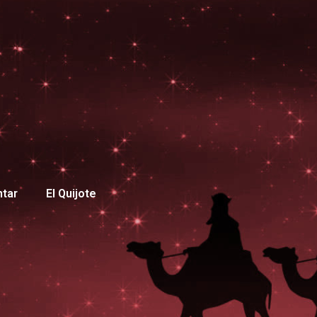
ntar
El Quijote