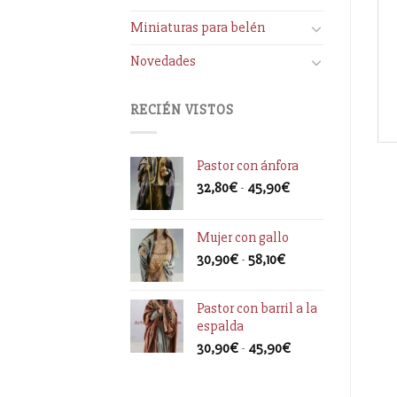
Miniaturas para belén
Novedades
RECIÉN VISTOS
Pastor con ánfora
32,80
€
-
45,90
€
Mujer con gallo
30,90
€
-
58,10
€
Pastor con barril a la
espalda
30,90
€
-
45,90
€