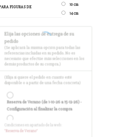
10 cm
PARA FIGURAS DE
14 cm
Elija las opciones de entrega de su
pedido
(Se aplicará la misma opción para todas las
referencias incluidas en su pedido. No es
necesario que efectúe más selecciones en los
demás productos de su compra.)
(Elija si quiere el pedido en cuanto esté
disponible o a partir de una fecha concreta)
Reserva de Verano (de 1-10-26 a 15-12-26) -
Configuración al finalizar la compra
Condiciones en apartado de la web:
Entrega en cuanto el pedido esté
"Reserva
de Verano
"
disponible (sin descuento)