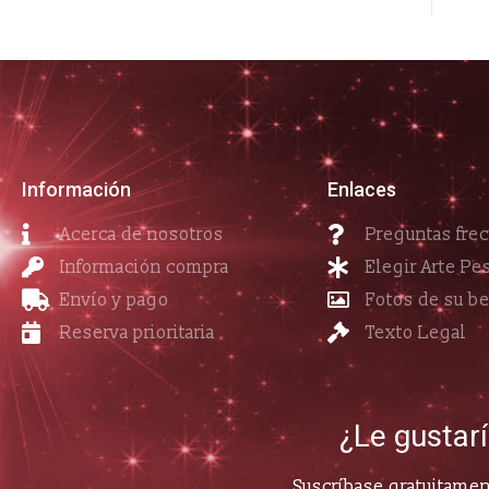
Información
Enlaces
Acerca de nosotros
Preguntas fre
Información compra
Elegir Arte Pe
Envío y pago
Fotos de su b
Reserva prioritaria
Texto Legal
¿Le gustar
Suscríbase gratuitament