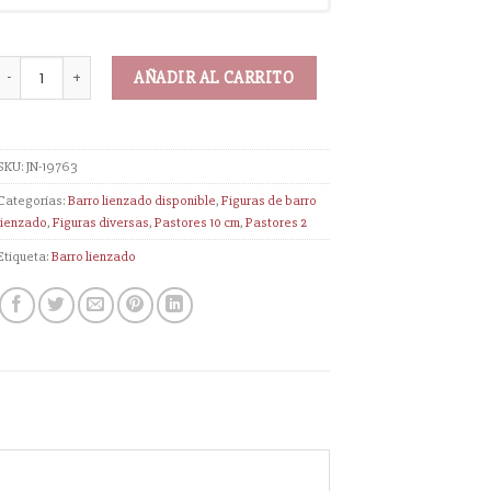
AÑADIR AL CARRITO
SKU:
JN-19763
Categorías:
Barro lienzado disponible
,
Figuras de barro
lienzado
,
Figuras diversas
,
Pastores 10 cm
,
Pastores 2
Etiqueta:
Barro lienzado