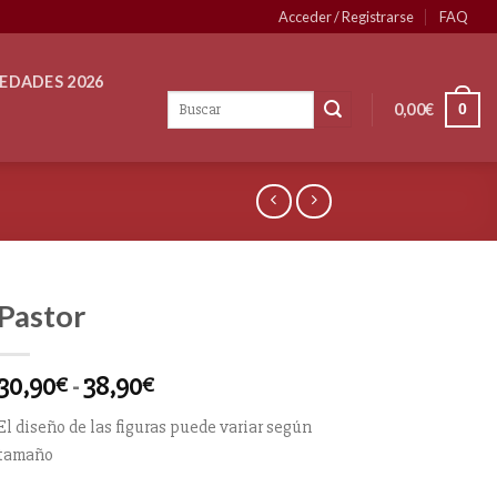
Acceder / Registrarse
FAQ
EDADES 2026
0,00
€
0
Pastor
30,90
-
38,90
€
€
El diseño de las figuras puede variar según
tamaño