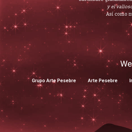
y el valioso
Así como n
We
Grupo Arte Pesebre
Arte Pesebre
I