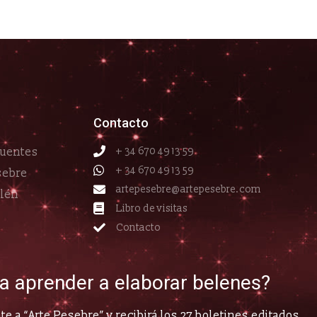
Contacto
cuentes
+ 34 670 49 13 59
+ 34 670 49 13 59
sebre
artepesebre@artepesebre.com
elén
Libro de visitas
Contacto
ía aprender a elaborar belenes?
e a “Arte Pesebre” y recibirá los 27 boletines editados