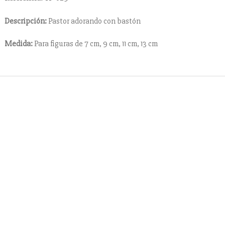
Descripción:
Pastor adorando con bastón
Medida:
Para figuras de 7 cm, 9 cm, 11 cm, 13 cm
Contacto
cuentes
+ 34 670 49 13 59
+ 34 670 49 13 59
sebre