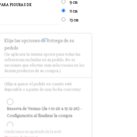
9 cm
PARA FIGURAS DE
11 cm
13 cm
Elija las opciones de entrega de su
pedido
(Se aplicará la misma opción para todas las
referencias incluidas en su pedido. No es
necesario que efectúe más selecciones en los
demás productos de su compra.)
(Elija si quiere el pedido en cuanto esté
disponible o a partir de una fecha concreta)
Reserva de Verano (de 1-10-26 a 15-12-26) -
Configuración al finalizar la compra
Condiciones en apartado de la web:
Entrega en cuanto el pedido esté