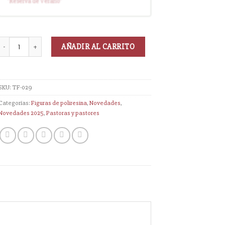
"Reserva
de Verano
"
disponible (sin descuento)
AÑADIR AL CARRITO
SKU:
TF-029
Categorías:
Figuras de poliresina
,
Novedades
,
Novedades 2025
,
Pastoras y pastores