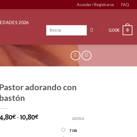
Acceder / Registrarse
FAQ
EDADES 2026
0,00
€
0
Pastor adorando con
bastón
4,80
-
10,80
€
€
LIMPIAR
7 cm