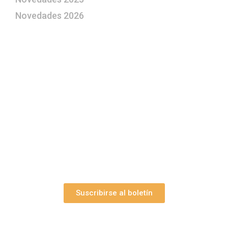
Novedades 2026
¿Le gustaría aprender a elaborar
belenes?
Suscríbase gratuitamente a “Arte Pesebre” y recibirá
los 27 boletines editados
y el valioso artículo: “
Claves para construir su
belén”.
Así como nuestras novedades, ofertas y
promociones.
Suscribirse al boletín