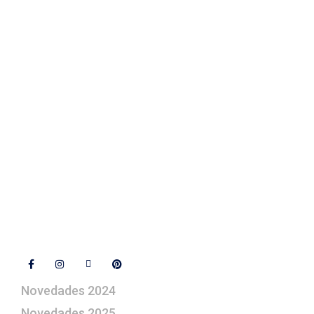
Fotos de su belén
Texto Legal
Contacto
+ 34 670 49 13 59
+ 34 670 49 13 59
artepesebre@artepesebre.com
Libro de visitas
Contacto
Síguenos
Novedades 2024
Novedades 2025