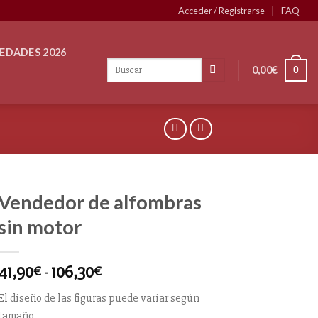
Acceder / Registrarse
FAQ
EDADES 2026
0,00
€
0
Vendedor de alfombras
sin motor
41,90
-
106,30
€
€
El diseño de las figuras puede variar según
tamaño