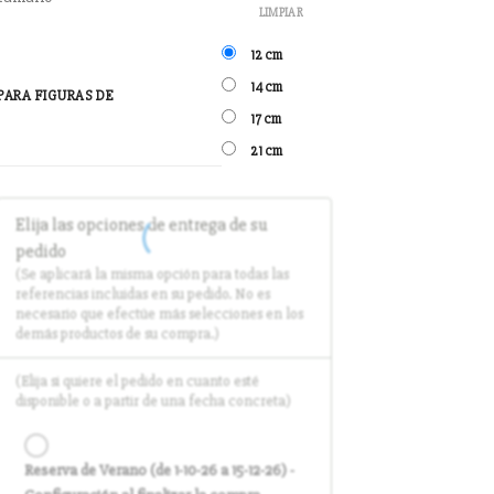
LIMPIAR
12 cm
14 cm
PARA FIGURAS DE
17 cm
21 cm
Elija las opciones de entrega de su
pedido
(Se aplicará la misma opción para todas las
referencias incluidas en su pedido. No es
necesario que efectúe más selecciones en los
demás productos de su compra.)
(Elija si quiere el pedido en cuanto esté
disponible o a partir de una fecha concreta)
Reserva de Verano (de 1-10-26 a 15-12-26) -