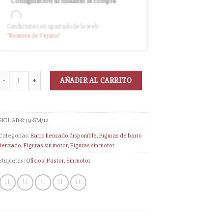
Configuración al finalizar la compra
Condiciones en apartado de la web:
Entrega en cuanto el pedido esté
"Reserva
de Verano
"
disponible (sin descuento)
AÑADIR AL CARRITO
SKU:
AB-839-SM/12
Categorías:
Barro lienzado disponible
,
Figuras de barro
lienzado
,
Figuras sin motor
,
Figuras sin motor
Etiquetas:
Oficios
,
Pastor
,
Sin motor