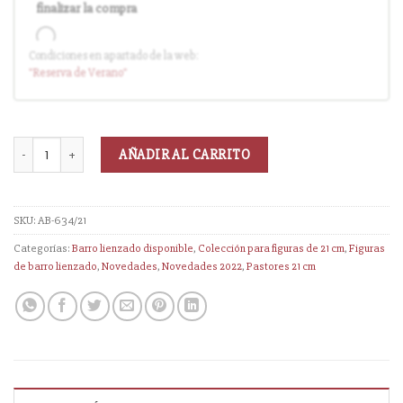
finalizar la compra
Condiciones en apartado de la web:
Entrega en cuanto el pedido esté disponible (sin descuento)
"Reserva
de Verano
"
AÑADIR AL CARRITO
SKU:
AB-634/21
Categorías:
Barro lienzado disponible
,
Colección para figuras de 21 cm
,
Figuras
de barro lienzado
,
Novedades
,
Novedades 2022
,
Pastores 21 cm