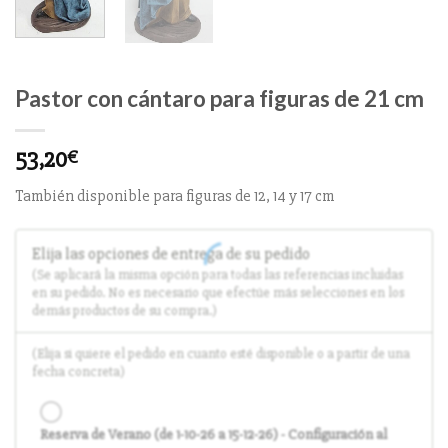
Pastor con cántaro para figuras de 21 cm
53,20
€
También disponible para figuras de 12, 14 y 17 cm
Elija las opciones de entrega de su pedido
(Se aplicará la misma opción para todas las referencias incluidas
en su pedido. No es necesario que efectúe más selecciones en los
demás productos de su compra.)
(Elija si quiere el pedido en cuanto esté disponible o a partir de una
fecha concreta)
Reserva de Verano (de 1-10-26 a 15-12-26) - Configuración al