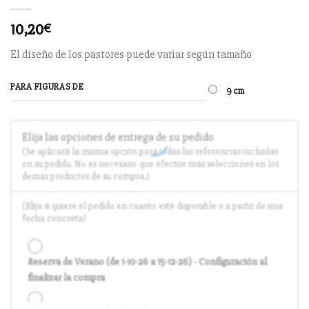
10,20
€
El diseño de los pastores puede variar según tamaño
PARA FIGURAS DE
9 cm
Elija las opciones de entrega de su pedido
(Se aplicará la misma opción para todas las referencias incluidas
en su pedido. No es necesario que efectúe más selecciones en los
demás productos de su compra.)
(Elija si quiere el pedido en cuanto esté disponible o a partir de una
fecha concreta)
Reserva de Verano (de 1-10-26 a 15-12-26) - Configuración al
finalizar la compra