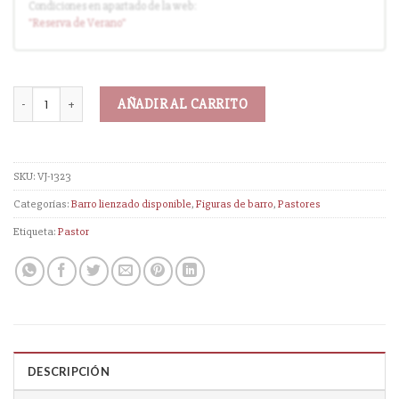
Condiciones en apartado de la web:
Entrega en cuanto el pedido esté disponible (sin descuento)
"Reserva
de Verano
"
AÑADIR AL CARRITO
SKU:
VJ-1323
Categorías:
Barro lienzado disponible
,
Figuras de barro
,
Pastores
Etiqueta:
Pastor
DESCRIPCIÓN