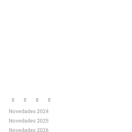
Texto Legal
Contacto
+ 34 670 49 13 59
+ 34 670 49 13 59
artepesebre@artepesebre.com
Libro de visitas
Contacto
Síguenos
Novedades 2024
Novedades 2025
Novedades 2026