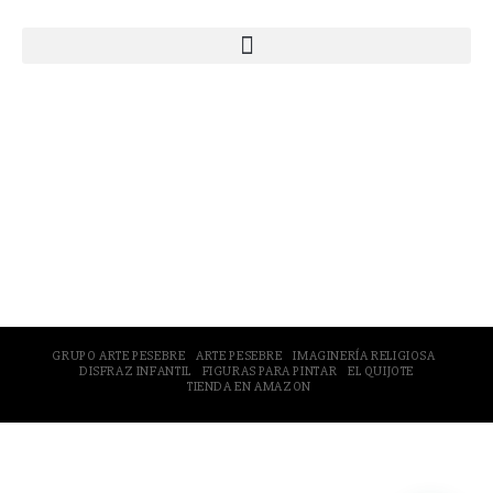
© 2005-2026 Arte Pesebre Valencia (España)
GRUPO ARTE PESEBRE
ARTE PESEBRE
IMAGINERÍA RELIGIOSA
DISFRAZ INFANTIL
FIGURAS PARA PINTAR
EL QUIJOTE
TIENDA EN AMAZON