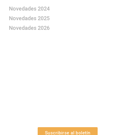
Novedades 2024
Novedades 2025
Novedades 2026
¿Le gustaría aprender a elaborar
belenes?
Suscríbase gratuitamente a “Arte Pesebre” y recibirá
los 27 boletines editados
y el valioso artículo: “
Claves para construir su
belén”.
Así como nuestras novedades, ofertas y
promociones.
Suscribirse al boletín