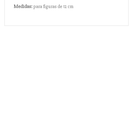
Medidas:
para figuras de 12 cm
Información
Acerca de nosotros
Información compra
Envío y pago
Reserva prioritaria
Enlaces