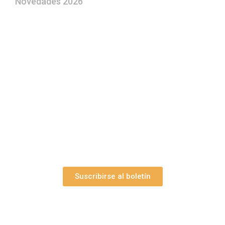
Novedades 2026
¿Le gustaría aprender a elaborar
belenes?
Suscríbase gratuitamente a “Arte Pesebre” y recibirá
los 27 boletines editados
y el valioso artículo: “
Claves para construir su
belén”.
Así como nuestras novedades, ofertas y
promociones.
Suscribirse al boletín
Webs Grupo Arte Pesebre