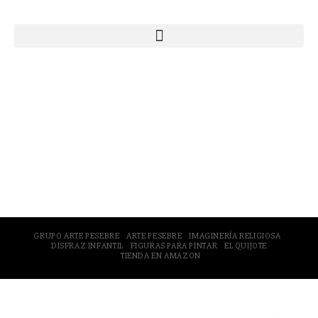
© 2005-2026 Arte Pesebre Valencia (España)
GRUPO ARTE PESEBRE
ARTE PESEBRE
IMAGINERÍA RELIGIOSA
DISFRAZ INFANTIL
FIGURAS PARA PINTAR
EL QUIJOTE
TIENDA EN AMAZON