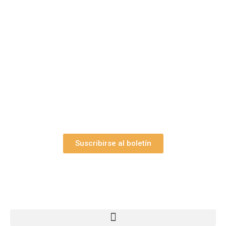
¿Le gustaría aprender a elaborar
belenes?
Suscríbase gratuitamente a “Arte Pesebre” y recibirá
los 27 boletines editados
y el valioso artículo: “
Claves para construir su
belén”.
Así como nuestras novedades, ofertas y
promociones.
Suscribirse al boletín
Webs Grupo Arte Pesebre