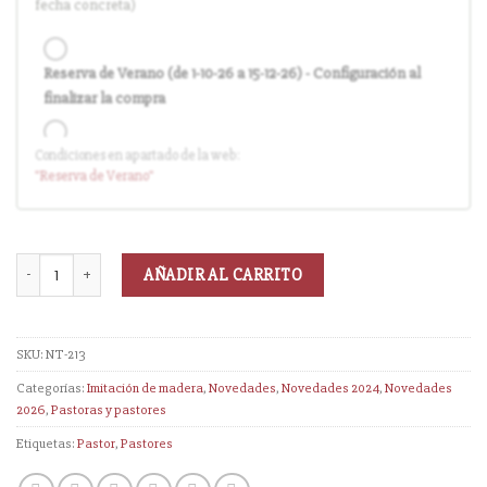
fecha concreta)
Reserva de Verano (de 1-10-26 a 15-12-26) - Configuración al
finalizar la compra
Condiciones en apartado de la web:
Entrega en cuanto el pedido esté disponible (sin descuento)
"Reserva
de Verano
"
AÑADIR AL CARRITO
SKU:
NT-213
Categorías:
Imitación de madera
,
Novedades
,
Novedades 2024
,
Novedades
2026
,
Pastoras y pastores
Etiquetas:
Pastor
,
Pastores