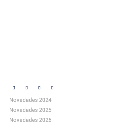
Contacto
+ 34 670 49 13 59
+ 34 670 49 13 59
artepesebre@artepesebre.com
Libro de visitas
Contacto
Síguenos
Novedades 2024
Novedades 2025
Novedades 2026