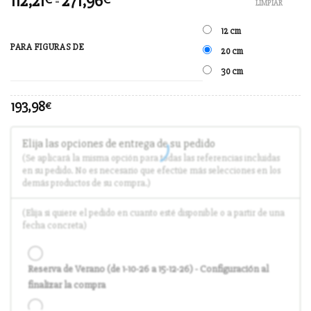
112,21
-
271,96
LIMPIAR
12 cm
PARA FIGURAS DE
20 cm
30 cm
193,98
€
Elija las opciones de entrega de su pedido
(Se aplicará la misma opción para todas las referencias incluidas
en su pedido. No es necesario que efectúe más selecciones en los
demás productos de su compra.)
(Elija si quiere el pedido en cuanto esté disponible o a partir de una
fecha concreta)
Reserva de Verano (de 1-10-26 a 15-12-26) - Configuración al
finalizar la compra