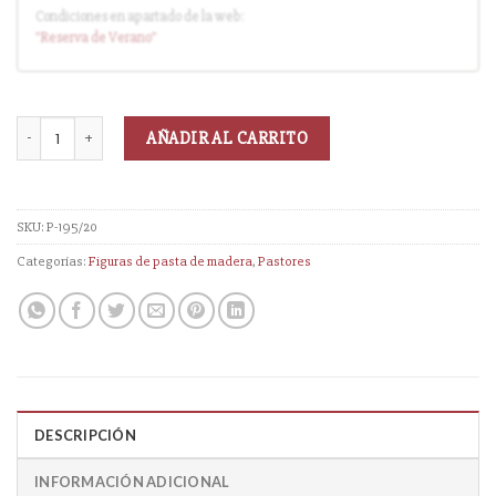
Condiciones en apartado de la web:
Entrega en cuanto el pedido esté disponible (sin descuento)
"Reserva
de Verano
"
AÑADIR AL CARRITO
SKU:
P-195/20
Categorías:
Figuras de pasta de madera
,
Pastores
DESCRIPCIÓN
INFORMACIÓN ADICIONAL