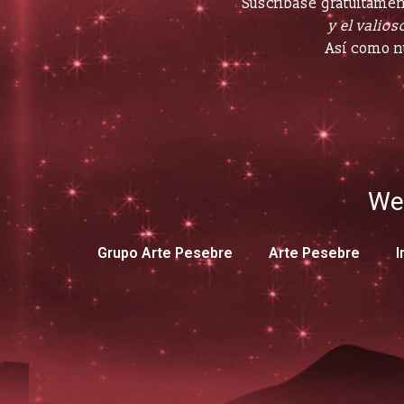
Suscríbase gratuitament
y el valioso
Así como n
We
Grupo Arte Pesebre
Arte Pesebre
I