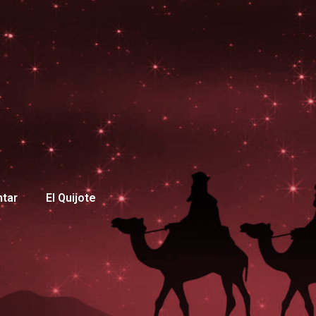
ntar
El Quijote