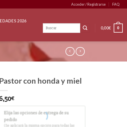
Acceder / Registrarse
FAQ
EDADES 2026
0,00
€
0
Pastor con honda y miel
6,50
€
Elija las opciones de entrega de su
pedido
(Se aplicará la misma opción para todas las