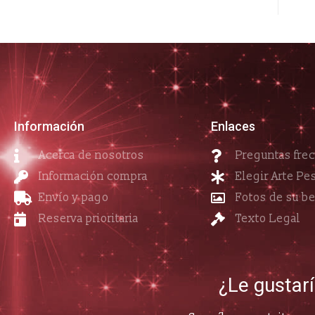
Información
Enlaces
Acerca de nosotros
Preguntas fre
Información compra
Elegir Arte Pe
Envío y pago
Fotos de su b
Reserva prioritaria
Texto Legal
¿Le gustar