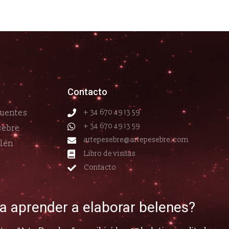
Contacto
cuentes
+ 34 670 49 13 59
+ 34 670 49 13 59
sebre
artepesebre@artepesebre.com
elén
Libro de visitas
Contacto
ía aprender a elaborar belenes?