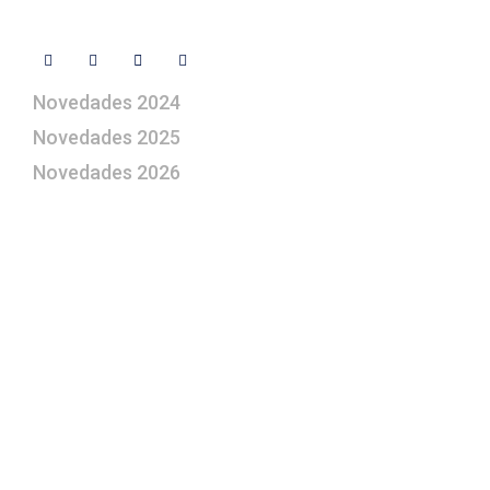
Síguenos
Novedades 2024
Novedades 2025
Novedades 2026
¿Le gustaría aprender a elaborar
belenes?
Suscríbase gratuitamente a “Arte Pesebre” y recibirá
los 27 boletines editados
y el valioso artículo: “
Claves para construir su
belén”.
Así como nuestras novedades, ofertas y
promociones.