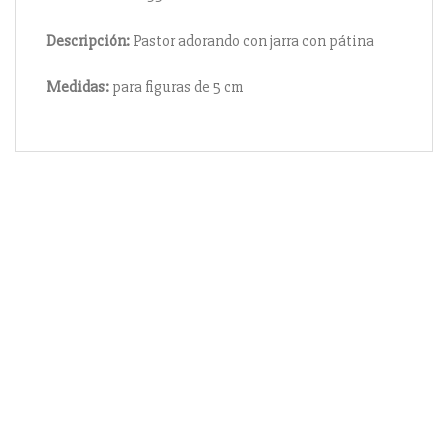
Descripción:
Pastor adorando con jarra con pátina
Medidas:
para figuras de 5 cm
Información
Acerca de nosotros
Información compra
Envío y pago
Reserva prioritaria