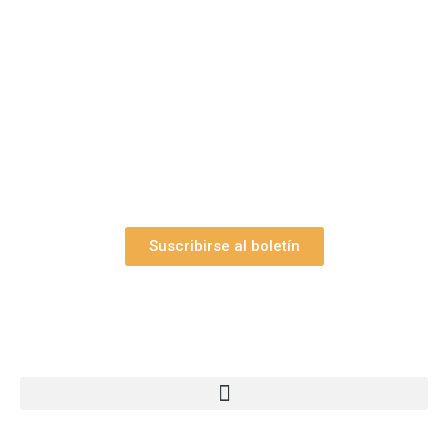
belenes?
Suscríbase gratuitamente a “Arte Pesebre” y recibirá
los 27 boletines editados
y el valioso artículo: “
Claves para construir su
belén”.
Así como nuestras novedades, ofertas y
promociones.
Suscribirse al boletín
Webs Grupo Arte Pesebre