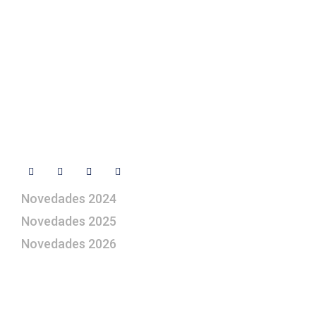
+ 34 670 49 13 59
+ 34 670 49 13 59
artepesebre@artepesebre.com
Libro de visitas
Contacto
Síguenos
Novedades 2024
Novedades 2025
Novedades 2026
¿Le gustaría aprender a elaborar