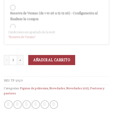
Reserva de Verano (de 1-10-26 a 15-12-26) - Configuración al
finalizar la compra
Condiciones en apartado de la web:
Entrega en cuanto el pedido esté disponible (sin descuento)
"Reserva
de Verano
"
AÑADIR AL CARRITO
SKU:
TF-315/11
Categorías:
Figuras de poliresina
,
Novedades
,
Novedades 2025
,
Pastoras y
pastores