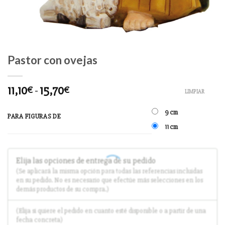
Pastor con ovejas
11,10
-
15,70
€
€
LIMPIAR
9 cm
PARA FIGURAS DE
11 cm
Elija las opciones de entrega de su pedido
(Se aplicará la misma opción para todas las referencias incluidas
en su pedido. No es necesario que efectúe más selecciones en los
demás productos de su compra.)
(Elija si quiere el pedido en cuanto esté disponible o a partir de una
fecha concreta)