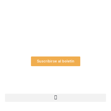
belenes?
Suscríbase gratuitamente a “Arte Pesebre” y recibirá
los 27 boletines editados
y el valioso artículo: “
Claves para construir su
belén”.
Así como nuestras novedades, ofertas y
promociones.
Suscribirse al boletín
Webs Grupo Arte Pesebre