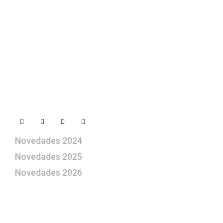
+ 34 670 49 13 59
+ 34 670 49 13 59
artepesebre@artepesebre.com
Libro de visitas
Contacto
Síguenos
Novedades 2024
Novedades 2025
Novedades 2026
¿Le gustaría aprender a elaborar