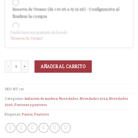
Reserva de Verano (de 1-10-26 a 15-12-26) - Configuración al
finalizar la compra
Condiciones en apartado de la web:
Entrega en cuanto el pedido esté disponible (sin descuento)
"Reserva
de Verano
"
AÑADIR AL CARRITO
SKU:
NT-141
Categorías:
Imitación de madera
,
Novedades
,
Novedades 2024
,
Novedades
2026
,
Pastoras y pastores
Etiquetas:
Pastor
,
Pastores