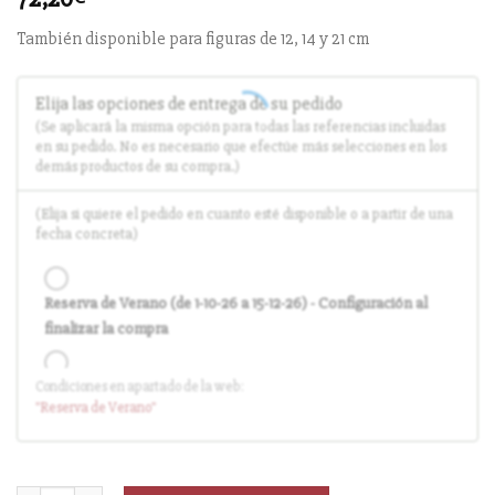
También disponible para figuras de 12, 14 y 21 cm
Elija las opciones de entrega de su pedido
(Se aplicará la misma opción para todas las referencias incluidas
en su pedido. No es necesario que efectúe más selecciones en los
demás productos de su compra.)
(Elija si quiere el pedido en cuanto esté disponible o a partir de una
fecha concreta)
Reserva de Verano (de 1-10-26 a 15-12-26) - Configuración al
finalizar la compra
Condiciones en apartado de la web:
Entrega en cuanto el pedido esté disponible (sin descuento)
"Reserva
de Verano
"