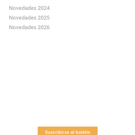
Novedades 2024
Novedades 2025
Novedades 2026
¿Le gustaría aprender a elaborar
belenes?
Suscríbase gratuitamente a “Arte Pesebre” y recibirá
los 27 boletines editados
y el valioso artículo: “
Claves para construir su
belén”.
Así como nuestras novedades, ofertas y
promociones.
Suscribirse al boletín