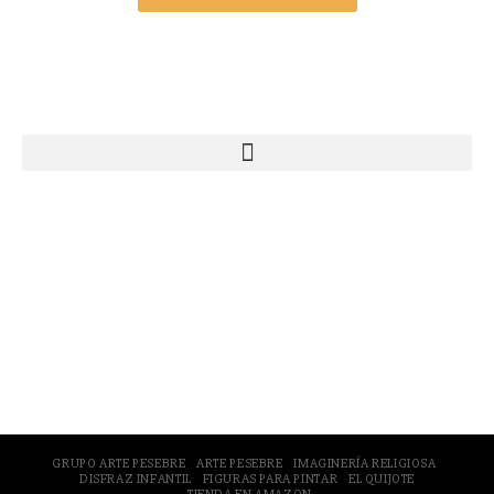
Webs Grupo Arte Pesebre
© 2005-2026 Arte Pesebre Valencia (España)
GRUPO ARTE PESEBRE
ARTE PESEBRE
IMAGINERÍA RELIGIOSA
DISFRAZ INFANTIL
FIGURAS PARA PINTAR
EL QUIJOTE