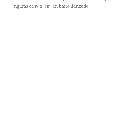
figuras de 17-21 cm, en barro lienzado
Información
Acerca de nosotros
Información compra
Envío y pago
Reserva prioritaria
Enlaces