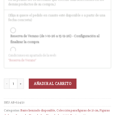
demás productos de su compra.)
(Elija si quiere el pedido en cuanto esté disponible o a partir de una
fecha concreta)
Reserva de Verano (de 1-10-26 a 15-12-26) - Configuración al
finalizar la compra
Condiciones en apartado de la web:
Entrega en cuanto el pedido esté disponible (sin descuento)
"Reserva
de Verano
"
AÑADIR AL CARRITO
SKU:
AB-624/21
Categorías:
Barro lienzado disponible
,
Colección para figuras de 21 cm
,
Figuras