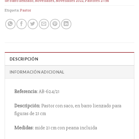
de barro lienzado
,
Novedades
,
Novedades 2022
,
Pastores 21 cm
Etiqueta:
Pastor
DESCRIPCIÓN
INFORMACIÓN ADICIONAL
Referencia
: AB-624/21
Descripción
: Pastor con saco, en barro lienzado para
figuras de 21 cm
Medidas
: mide 21 cm con peana incluida