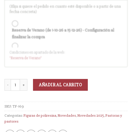
(Elija si quiere el pedido en cuanto esté disponible o a partir de una
fecha concreta)
Reserva de Verano (de 1-10-26 a 15-12-26) - Configuración al
finalizar la compra
Condiciones en apartado de la web:
Entrega en cuanto el pedido esté disponible (sin descuento)
"Reserva
de Verano
"
AÑADIR AL CARRITO
SKU:
TF-169
Categorías:
Figuras de poliresina
,
Novedades
,
Novedades 2025
,
Pastoras y
pastores