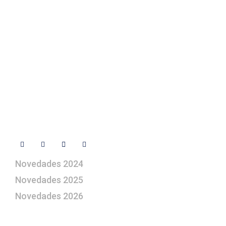
Contacto
+ 34 670 49 13 59
+ 34 670 49 13 59
artepesebre@artepesebre.com
Libro de visitas
Contacto
Síguenos
Novedades 2024
Novedades 2025
Novedades 2026