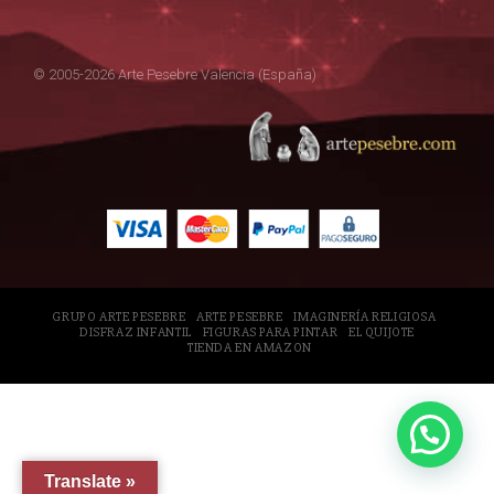
© 2005-2026 Arte Pesebre Valencia (España)
GRUPO ARTE PESEBRE
ARTE PESEBRE
IMAGINERÍA RELIGIOSA
DISFRAZ INFANTIL
FIGURAS PARA PINTAR
EL QUIJOTE
TIENDA EN AMAZON
Translate »