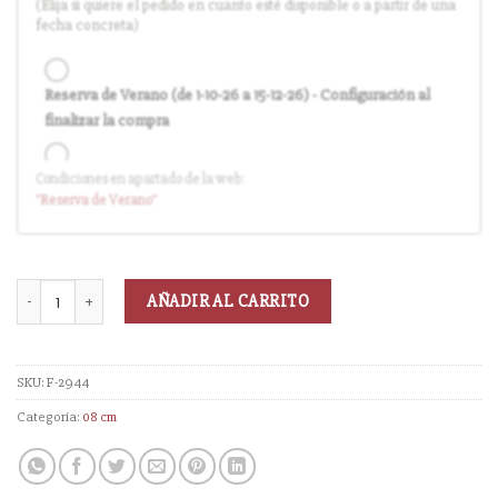
(Elija si quiere el pedido en cuanto esté disponible o a partir de una
fecha concreta)
Reserva de Verano (de 1-10-26 a 15-12-26) - Configuración al
finalizar la compra
Condiciones en apartado de la web:
Entrega en cuanto el pedido esté disponible (sin descuento)
"Reserva
de Verano
"
AÑADIR AL CARRITO
SKU:
F-2944
Categoría:
08 cm