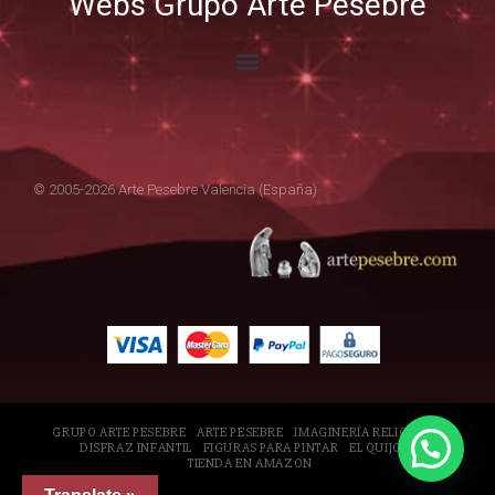
Webs Grupo Arte Pesebre
© 2005-2026 Arte Pesebre Valencia (España)
GRUPO ARTE PESEBRE
ARTE PESEBRE
IMAGINERÍA RELIGIOSA
DISFRAZ INFANTIL
FIGURAS PARA PINTAR
EL QUIJOTE
TIENDA EN AMAZON