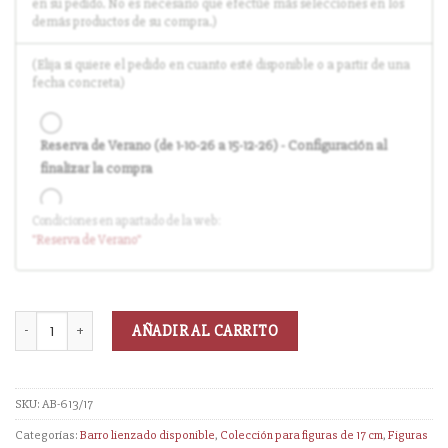
en su pedido. No es necesario que efectúe más selecciones en los
demás productos de su compra.)
(Elija si quiere el pedido en cuanto esté disponible o a partir de una
fecha concreta)
Reserva de Verano (de 1-10-26 a 15-12-26) - Configuración al
finalizar la compra
Condiciones en apartado de la web:
Entrega en cuanto el pedido esté disponible (sin descuento)
"Reserva
de Verano
"
AÑADIR AL CARRITO
SKU:
AB-613/17
Categorías:
Barro lienzado disponible
,
Colección para figuras de 17 cm
,
Figuras