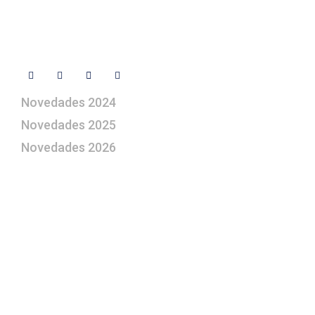
Contacto
Síguenos
Novedades 2024
Novedades 2025
Novedades 2026
¿Le gustaría aprender a elaborar
belenes?
Suscríbase gratuitamente a “Arte Pesebre” y recibirá
los 27 boletines editados
y el valioso artículo: “
Claves para construir su
belén”.