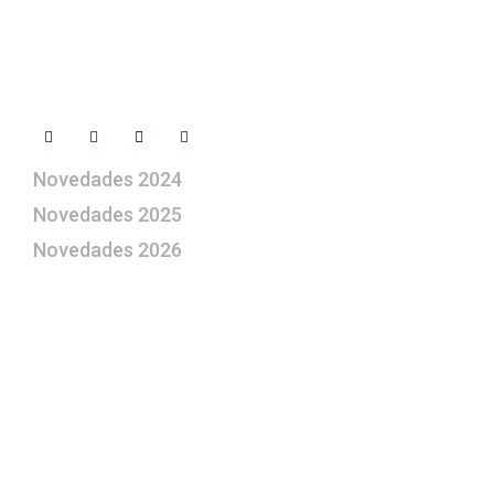
Contacto
Síguenos
Novedades 2024
Novedades 2025
Novedades 2026
¿Le gustaría aprender a elaborar
belenes?
Suscríbase gratuitamente a “Arte Pesebre” y recibirá
los 27 boletines editados
y el valioso artículo: “
Claves para construir su