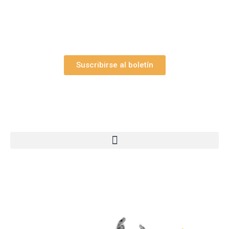
belén”.
Así como nuestras novedades, ofertas y
promociones.
Suscribirse al boletín
Webs Grupo Arte Pesebre
© 2005-2026 Arte Pesebre Valencia (España)