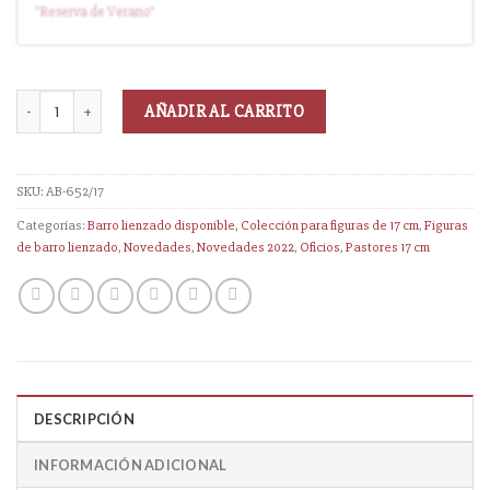
"Reserva
de Verano
"
AÑADIR AL CARRITO
SKU:
AB-652/17
Categorías:
Barro lienzado disponible
,
Colección para figuras de 17 cm
,
Figuras
de barro lienzado
,
Novedades
,
Novedades 2022
,
Oficios
,
Pastores 17 cm
DESCRIPCIÓN
INFORMACIÓN ADICIONAL