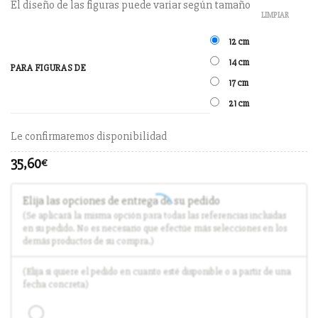
El diseño de las figuras puede variar según tamaño
LIMPIAR
12 cm
14 cm
PARA FIGURAS DE
17 cm
21 cm
Le confirmaremos disponibilidad
35,60
€
Elija las opciones de entrega de su pedido
(Se aplicará la misma opción para todas las referencias incluidas
en su pedido. No es necesario que efectúe más selecciones en los
demás productos de su compra.)
(Elija si quiere el pedido en cuanto esté disponible o a partir de una
fecha concreta)