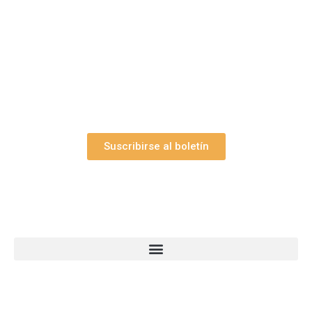
Suscríbase gratuitamente a “Arte Pesebre” y recibirá
los 27 boletines editados
y el valioso artículo: “
Claves para construir su
belén”.
Así como nuestras novedades, ofertas y
promociones.
Suscribirse al boletín
Webs Grupo Arte Pesebre