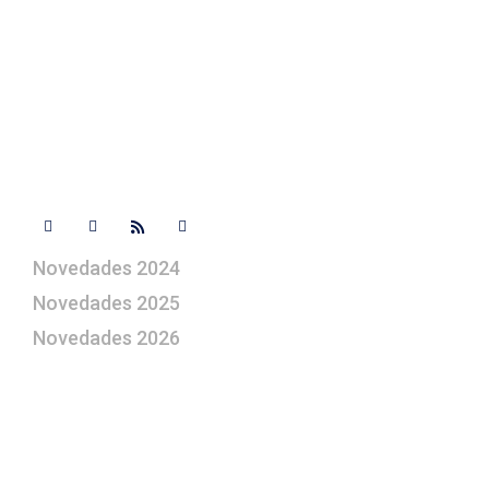
+ 34 670 49 13 59
+ 34 670 49 13 59
artepesebre@artepesebre.com
Libro de visitas
Contacto
Síguenos
Novedades 2024
Novedades 2025
Novedades 2026
¿Le gustaría aprender a elaborar
belenes?