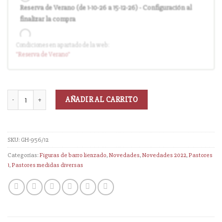
Reserva de Verano (de 1-10-26 a 15-12-26) - Configuración al
finalizar la compra
Condiciones en apartado de la web:
Entrega en cuanto el pedido esté disponible (sin descuento)
"Reserva
de Verano
"
AÑADIR AL CARRITO
SKU:
GH-956/12
Categorías:
Figuras de barro lienzado
,
Novedades
,
Novedades 2022
,
Pastores
1
,
Pastores medidas diversas