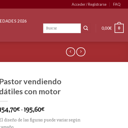
Acceder / Registrarse
FAQ
EDADES 2026
0,00
€
0
Pastor vendiendo
dátiles con motor
154,70
-
195,60
€
€
El diseño de las figuras puede variar según
tamaño