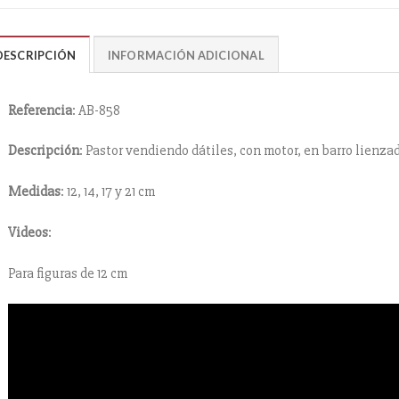
DESCRIPCIÓN
INFORMACIÓN ADICIONAL
Referencia
: AB-858
Descripción
: Pastor vendiendo dátiles, con motor, en barro lienza
Medidas
: 12, 14, 17 y 21 cm
Videos
:
Para figuras de 12 cm