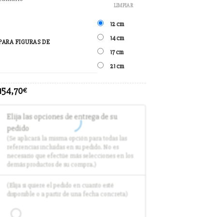
LIMPIAR
12 cm
14 cm
PARA FIGURAS DE
17 cm
21 cm
154,70
€
Elija las opciones de entrega de su
pedido
(Se aplicará la misma opción para todas las
referencias incluidas en su pedido. No es
necesario que efectúe más selecciones en los
demás productos de su compra.)
(Elija si quiere el pedido en cuanto esté
disponible o a partir de una fecha concreta)