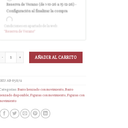
Reserva de Verano (de 1-10-26 a 15-12-26) -
Configuración al finalizar la compra
Condiciones en apartado de la web:
Entrega en cuanto el pedido esté
"Reserva
de Verano
"
disponible (sin descuento)
AÑADIR AL CARRITO
SKU:
AB-858/12
Categorías:
Barro lienzado con movimiento
,
Barro
lienzado disponible
,
Figuras con movimiento
,
Figuras con
movimiento