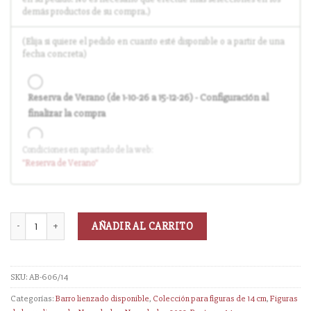
demás productos de su compra.)
(Elija si quiere el pedido en cuanto esté disponible o a partir de una
fecha concreta)
Reserva de Verano (de 1-10-26 a 15-12-26) - Configuración al
finalizar la compra
Condiciones en apartado de la web:
Entrega en cuanto el pedido esté disponible (sin descuento)
"Reserva
de Verano
"
AÑADIR AL CARRITO
SKU:
AB-606/14
Categorías:
Barro lienzado disponible
,
Colección para figuras de 14 cm
,
Figuras