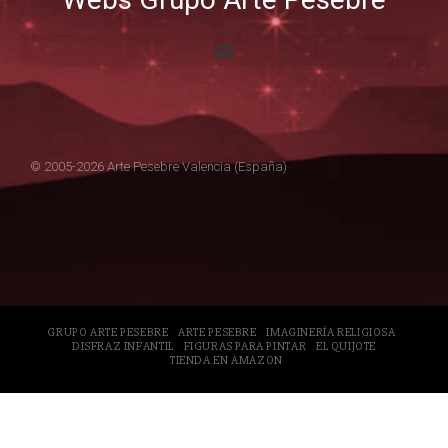
© 2005-2026 Arte Pesebre Valencia (España)
GRUPO ARTE PESEBRE
ARTE PESEBRE
IMAGINERÍA RELIGIOSA
DISFRAZ INFANTIL
FIGURAS PARA PINTAR
EL QUIJOTE
TIENDA EN AMAZON