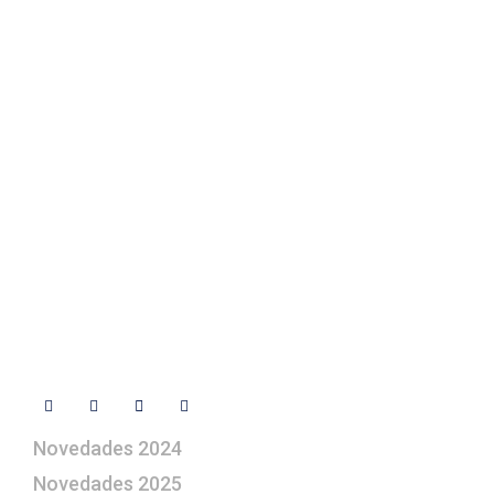
Fotos de su belén
Texto Legal
Contacto
+ 34 670 49 13 59
+ 34 670 49 13 59
artepesebre@artepesebre.com
Libro de visitas
Contacto
Síguenos
Novedades 2024
Novedades 2025