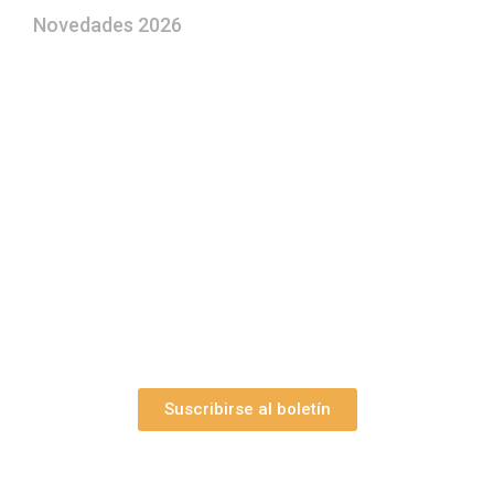
Novedades 2026
¿Le gustaría aprender a elaborar
belenes?
Suscríbase gratuitamente a “Arte Pesebre” y recibirá
los 27 boletines editados
y el valioso artículo: “
Claves para construir su
belén”.
Así como nuestras novedades, ofertas y
promociones.
Suscribirse al boletín