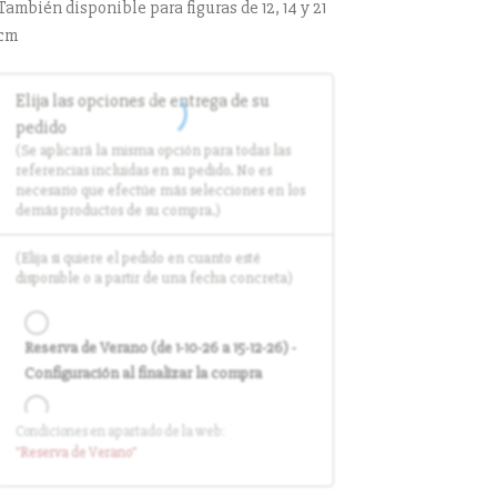
También disponible para figuras de 12, 14 y 21
cm
Elija las opciones de entrega de su
pedido
(Se aplicará la misma opción para todas las
referencias incluidas en su pedido. No es
necesario que efectúe más selecciones en los
demás productos de su compra.)
(Elija si quiere el pedido en cuanto esté
disponible o a partir de una fecha concreta)
Reserva de Verano (de 1-10-26 a 15-12-26) -
Configuración al finalizar la compra
Condiciones en apartado de la web:
Entrega en cuanto el pedido esté
"Reserva
de Verano
"
disponible (sin descuento)