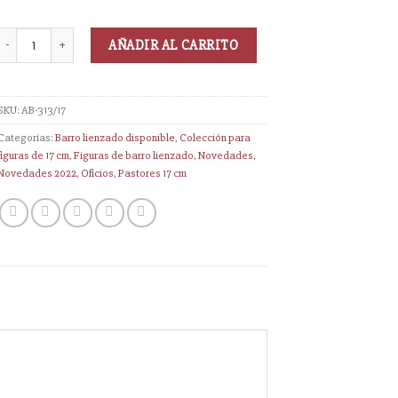
AÑADIR AL CARRITO
SKU:
AB-313/17
Categorías:
Barro lienzado disponible
,
Colección para
figuras de 17 cm
,
Figuras de barro lienzado
,
Novedades
,
Novedades 2022
,
Oficios
,
Pastores 17 cm