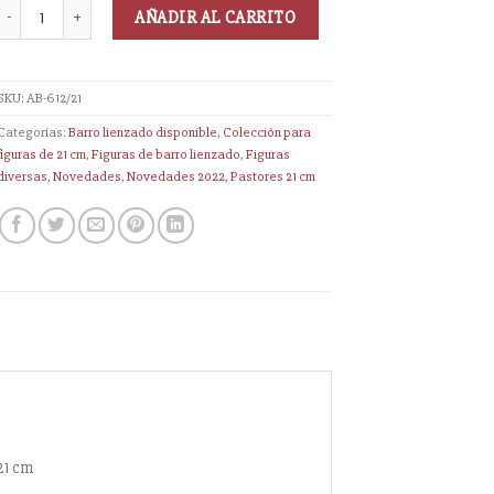
AÑADIR AL CARRITO
SKU:
AB-612/21
Categorías:
Barro lienzado disponible
,
Colección para
figuras de 21 cm
,
Figuras de barro lienzado
,
Figuras
diversas
,
Novedades
,
Novedades 2022
,
Pastores 21 cm
21 cm