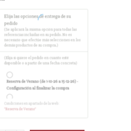
Elija las opciones de entrega de su
pedido
(Se aplicará la misma opción para todas las
referencias incluidas en su pedido. No es
necesario que efectúe más selecciones en los
demás productos de su compra.)
(Elija si quiere el pedido en cuanto esté
disponible o a partir de una fecha concreta)
Reserva de Verano (de 1-10-26 a 15-12-26) -
Configuración al finalizar la compra
Condiciones en apartado de la web:
Entrega en cuanto el pedido esté
"Reserva
de Verano
"
disponible (sin descuento)