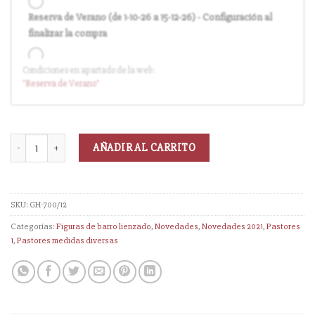
Reserva de Verano (de 1-10-26 a 15-12-26) - Configuración al
finalizar la compra
Condiciones en apartado de la web:
Entrega en cuanto el pedido esté disponible (sin descuento)
"Reserva
de Verano
"
AÑADIR AL CARRITO
SKU:
GH-700/12
Categorías:
Figuras de barro lienzado
,
Novedades
,
Novedades 2021
,
Pastores
1
,
Pastores medidas diversas