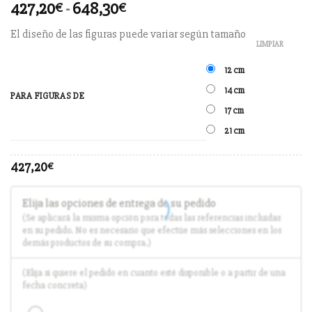
427,20
-
648,30
€
€
El diseño de las figuras puede variar según tamaño
LIMPIAR
12 cm
14 cm
PARA FIGURAS DE
17 cm
21 cm
427,20
€
Elija las opciones de entrega de su pedido
(Se aplicará la misma opción para todas las referencias incluidas
en su pedido. No es necesario que efectúe más selecciones en los
demás productos de su compra.)
(Elija si quiere el pedido en cuanto esté disponible o a partir de una
fecha concreta)