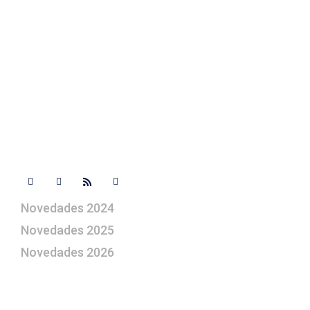
Contacto
+ 34 670 49 13 59
+ 34 670 49 13 59
artepesebre@artepesebre.com
Libro de visitas
Contacto
Síguenos
Novedades 2024
Novedades 2025
Novedades 2026
¿Le gustaría aprender a elaborar