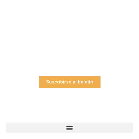
belenes?
Suscríbase gratuitamente a “Arte Pesebre” y recibirá
los 27 boletines editados
y el valioso artículo: “
Claves para construir su
belén”.
Así como nuestras novedades, ofertas y
promociones.
Suscribirse al boletín
Webs Grupo Arte Pesebre