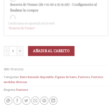
Reserva de Verano (de 1-10-26 a 15-12-26) - Configuración al
finalizar la compra
Condiciones en apartado de la web:
Entrega en cuanto el pedido esté disponible (sin descuento)
"Reserva
de Verano
"
AÑADIR AL CARRITO
SKU:
VJ-1217/05
Categorías:
Barro lienzado disponible
,
Figuras de barro
,
Pastores
,
Pastores
medidas diversas
Etiqueta:
Pastores