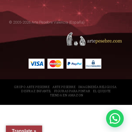
© 2005-2026 Arte Pesebre Valencia (España)
GRUPO ARTE PESEBRE
ARTE PESEBRE
IMAGINERÍA RELIGIOSA
DISFRAZ INFANTIL
FIGURAS PARA PINTAR
EL QUIJOTE
TIENDA EN AMAZON
Translate »