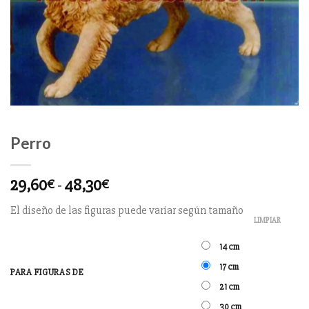
Perro
29,60
-
48,30
€
€
El diseño de las figuras puede variar según tamaño
LIMPIAR
14 cm
17 cm
PARA FIGURAS DE
21 cm
30 cm