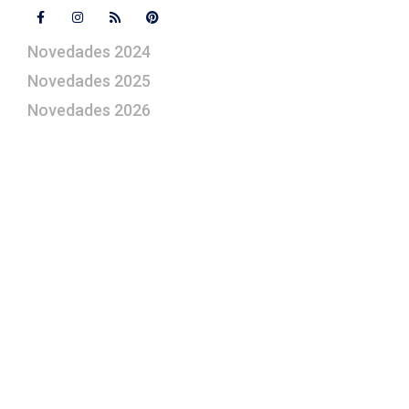
Novedades 2024
Novedades 2025
Novedades 2026
¿Le gustaría aprender a elaborar
belenes?
Suscríbase gratuitamente a “Arte Pesebre” y recibirá
los 27 boletines editados
y el valioso artículo: “
Claves para construir su
belén”.
Así como nuestras novedades, ofertas y
promociones.