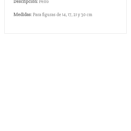
Descripción
: Perro
Medidas
: Para figuras de 14, 17, 21 y 30 cm
Información
Acerca de nosotros
Información compra
Envío y pago
Reserva prioritaria