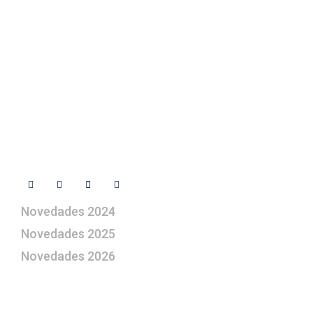
Contacto
+ 34 670 49 13 59
+ 34 670 49 13 59
artepesebre@artepesebre.com
Libro de visitas
Contacto
Síguenos
Novedades 2024
Novedades 2025
Novedades 2026
¿Le gustaría aprender a elaborar