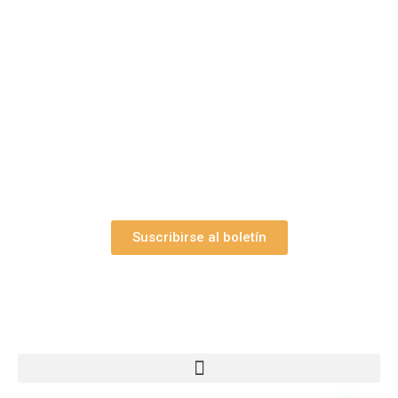
belenes?
Suscríbase gratuitamente a “Arte Pesebre” y recibirá
los 27 boletines editados
y el valioso artículo: “
Claves para construir su
belén”.
Así como nuestras novedades, ofertas y
promociones.
Suscribirse al boletín
Webs Grupo Arte Pesebre