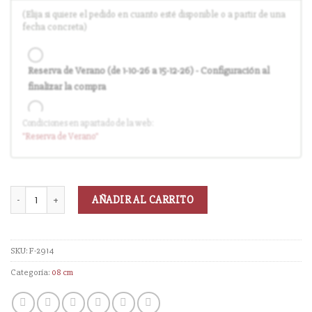
(Elija si quiere el pedido en cuanto esté disponible o a partir de una
fecha concreta)
Reserva de Verano (de 1-10-26 a 15-12-26) - Configuración al
finalizar la compra
Condiciones en apartado de la web:
Entrega en cuanto el pedido esté disponible (sin descuento)
"Reserva
de Verano
"
AÑADIR AL CARRITO
SKU:
F-2914
Categoría:
08 cm