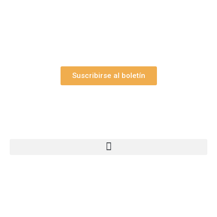
y el valioso artículo: “
Claves para construir su
belén”.
Así como nuestras novedades, ofertas y
promociones.
Suscribirse al boletín
Webs Grupo Arte Pesebre
© 2005-2026 Arte Pesebre Valencia (España)