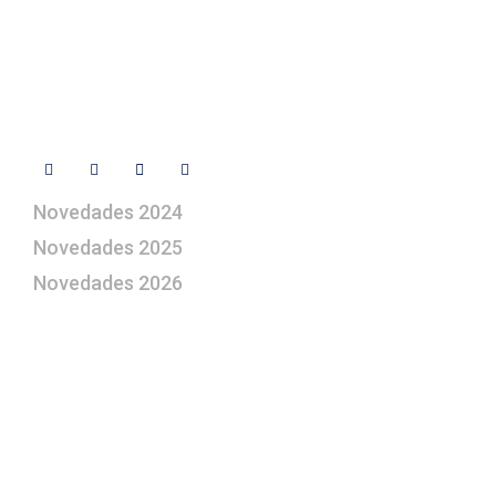
Libro de visitas
Contacto
Síguenos
Novedades 2024
Novedades 2025
Novedades 2026
¿Le gustaría aprender a elaborar
belenes?
Suscríbase gratuitamente a “Arte Pesebre” y recibirá
los 27 boletines editados