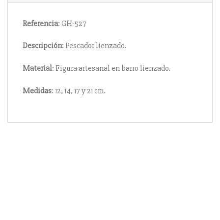
Referencia
: GH-527
Descripción
: Pescador lienzado.
Material
: Figura artesanal en barro lienzado.
Medidas
: 12, 14, 17 y 21 cm.
Información
Acerca de nosotros