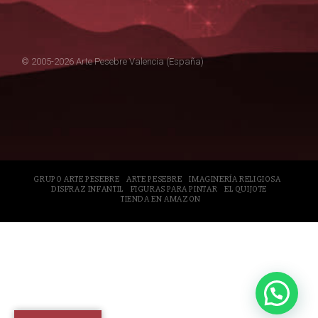
© 2005-2026 Arte Pesebre Valencia (España)
GRUPO ARTE PESEBRE
ARTE PESEBRE
IMAGINERÍA RELIGIOSA
DISFRAZ INFANTIL
FIGURAS PARA PINTAR
EL QUIJOTE
TIENDA EN AMAZON