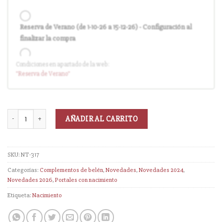
Reserva de Verano (de 1-10-26 a 15-12-26) - Configuración al
finalizar la compra
Condiciones en apartado de la web:
Entrega en cuanto el pedido esté disponible (sin descuento)
"Reserva
de Verano
"
AÑADIR AL CARRITO
SKU:
NT-317
Categorías:
Complementos de belén
,
Novedades
,
Novedades 2024
,
Novedades 2026
,
Portales con nacimiento
Etiqueta:
Nacimiento