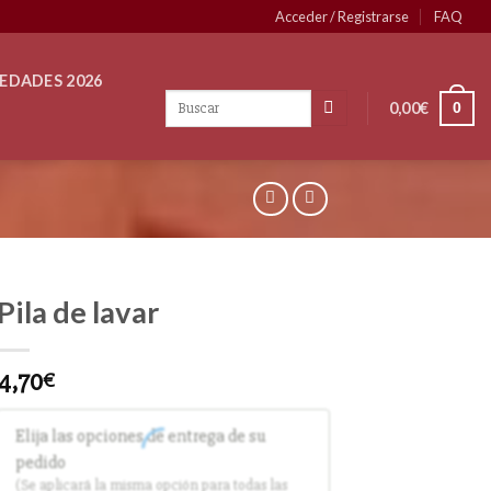
Acceder / Registrarse
FAQ
EDADES 2026
0,00
€
0
Pila de lavar
4,70
€
Elija las opciones de entrega de su
pedido
(Se aplicará la misma opción para todas las