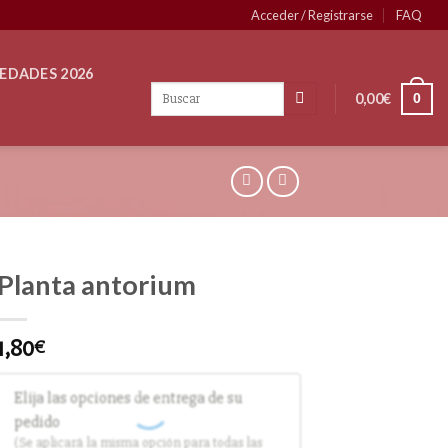
Acceder / Registrarse
FAQ
EDADES 2026
0,00
€
0
Planta antorium
1,80
€
Elija las opciones de entrega de su
pedido
(Se aplicará la misma opción para todas las