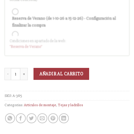
Reserva de Verano (de 1-10-26 a 15-12-26) - Configuración al
finalizar la compra
Condiciones en apartado de la web:
Entrega en cuanto el pedido esté disponible (sin descuento)
"Reserva
de Verano
"
AÑADIR AL CARRITO
SKU:
A-385
Categorías:
Artículos de montaje
,
Tejas y ladrillos